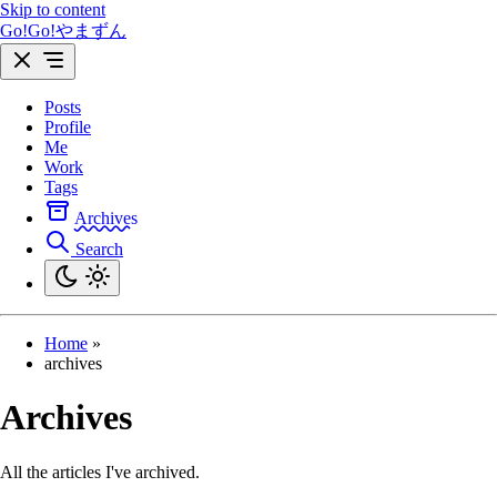
Skip to content
Go!Go!やまずん
Posts
Profile
Me
Work
Tags
Archives
Search
Home
»
archives
Archives
All the articles I've archived.