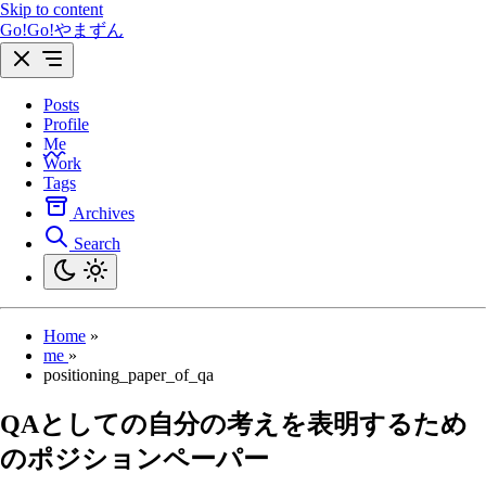
Skip to content
Go!Go!やまずん
Posts
Profile
Me
Work
Tags
Archives
Search
Home
»
me
»
positioning_paper_of_qa
QAとしての自分の考えを表明するため
のポジションペーパー