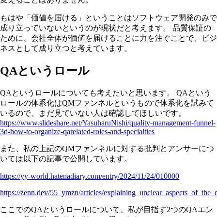
もはや「価値を届ける」ということはソフトウェア開発のみで
成り立っていないというのが現状だと考えます。 品質保証の
ために、会社全体が価値を届けることに力を注ぐことで、ビジ
ネスとして成り立つと考えています。
QAというロール
QAというロールについても考えたいと思います。 QAという
ロールの体系化はQMファンネルというもので体系化を試みて
いるので、まだ見ていない人は確認してほしいです。
https://www.slideshare.net/YasuharuNishi/quality-management-funnel-
3d-how-to-organize-qarelated-roles-and-specialties
また、私の上記のQMファンネルに対する批判とアンサーにつ
いては以下の記事で公開しています。
https://yy-world.hatenadiary.com/entry/2024/11/24/010000
https://zenn.dev/55_ymzn/articles/explaining_unclear_aspects_of_the
ここでのQAというロールについて、私が目指す2つのQAエン