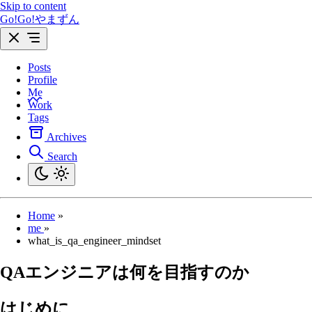
Skip to content
Go!Go!やまずん
Posts
Profile
Me
Work
Tags
Archives
Search
Home
»
me
»
what_is_qa_engineer_mindset
QAエンジニアは何を目指すのか
はじめに