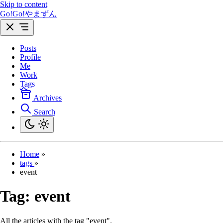
Skip to content
Go!Go!やまずん
Posts
Profile
Me
Work
Tags
Archives
Search
Home
»
tags
»
event
Tag:
event
All the articles with the tag "event".